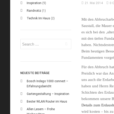
21. Mai 2014
0 
Inspiration
(9)
Randnotiz
(1)
Technik Im Haus
(2)
Mit den Abbrucharb
Saustall, die Mauer 
es sich bei den ‚alt
mit den tiefen Funda
haben. Nichtsdestotr
Beim heutigen Besu
Fundamenten vorge
Für den Abbruch hat
NEUESTE BEITRÄGE
Preislich war das A
uns auch die Erdarbe
Bosch Indego 1000 connect –
haben und Herrn
Re
Erfahrungsbericht
Schichten des Erda
Gartengestaltung – Inspiration
bekommen unsere Be
Bester WLAN Router im Haus
Details zum Erdaus
Allen Lesern – Frohe
wird kosten – bis zu