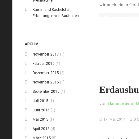
Weihnachten
wir noch einen Gol
Grundstück vor d
Kamin und Kachelofen,
Erfahrungen von Bauherren
ARCHIV
November 2017
(1)
Februar 2016
(1)
Dezember 2015
(2)
November 2015
(1)
Erdaushu
September 2015
(1)
Juli 2015
(1)
von
Baumeister
in
B
Juni 2015
(1)
Mai 2015
(1)
17. Mai 2014
0 
April 2015
(4)
März 2015
(5)