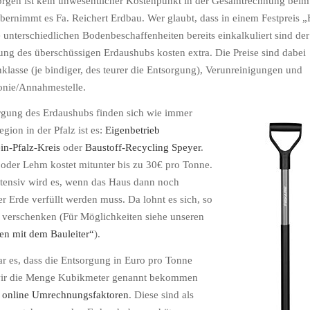
rgen ist kein unwesentlicher Kostenpunkt in der Gesamtrechnung beim
übernimmt es Fa.
Reichert
Erdbau
. Wer glaubt, dass in einem Festpreis 
e unterschiedlichen Bodenbeschaffenheiten bereits einkalkuliert sind der 
ng des überschüssigen Erdaushubs kosten extra. Die Preise sind dabei
klasse
(je bindiger, des teurer die Entsorgung), Verunreinigungen und
onie/Annahmestelle.
rgung des Erdaushubs finden sich wie immer
gion in der Pfalz ist es:
Eigenbetrieb
in-Pfalz-Kreis
oder
Baustoff-Recycling Speyer
.
oder Lehm kostet mitunter bis zu 30€ pro Tonne.
tensiv
wird es, wenn das Haus dann noch
er Erde verfüllt werden muss. Da lohnt es sich, so
u verschenken (Für Möglichkeiten siehe unseren
fen mit dem Bauleiter“
).
war es, dass die Entsorgung in Euro pro Tonne
wir die Menge Kubikmeter genannt bekommen
s
online
Umrechnungsfaktoren
. Diese sind als