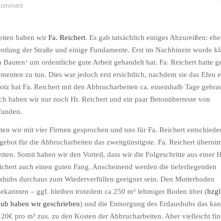
Comment
eiten haben wir
Fa.
Reichert
. Es gab tatsächlich einiges
Abzureißen
:
eh
entlang der Straße und einige Fundamente. Erst im Nachhinein wurde kla
en Bauten‘ um ordentliche gute Arbeit gehandelt hat. Fa.
Reichert
hatte g
menten zu tun. Dies war jedoch erst ersichtlich, nachdem sie das Efeu e
otz hat Fa.
Reichert
mit den Abbrucharbeiten ca. eineinhalb Tage gebra
ch haben wir nur noch
Hr
.
Reichert
und ein paar
Betonüberreste
von
funden.
ten wir mit vier Firmen gesprochen und uns für Fa.
Reichert
entschiede
ngebot für die Abbrucharbeiten das
zweitgünstigste
. Fa.
Reichert
übernim
iten. Somit haben wir den Vorteil, dass wir die
Folgeschritte
aus einer 
ichert
auch einen guten Fang. Anscheinend werden die tieferliegenden
ushubs durchaus zum
Wiederverfüllen
geeignet sein. Den Mutterboden
kannten – ggf. bleiben trotzdem ca 250 m³ lehmiger Boden über (
bzgl
hub haben wir geschrieben
) und die Entsorgung des Erdaushubs das ka
 20€ pro m³ zus. zu den Kosten der Abbrucharbeiten. Aber vielleicht fi