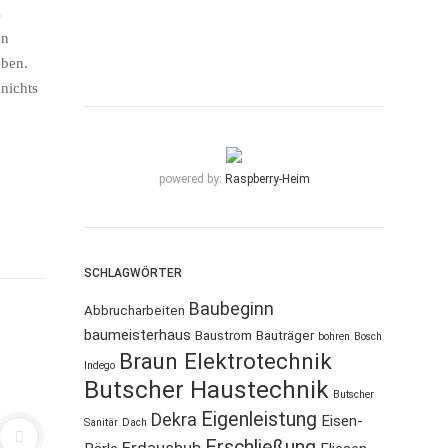
s
en
ben.
 nichts
powered by:
Raspberry-Heim
SCHLAGWÖRTER
Baubeginn
Abbrucharbeiten
baumeisterhaus
Baustrom
Bauträger
bohren
Bosch
Braun Elektrotechnik
Indego
Butscher Haustechnik
Butscher
Eigenleistung
Dekra
Eisen-
Sanitär
Dach
Erschließung