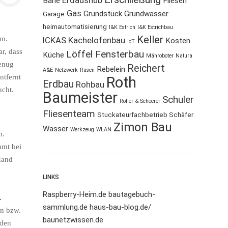
Erdaushub
Bärle
Fliesen
Gas
Grundstück
Grundwasser
Garage
heimautomatisierung
I&K Estrich
I&K Estrichbau
Keller
em
.
ICKAS Kachelofenbau
Kosten
IoT
r, dass
Löffel Fensterbau
Küche
Mähroboter
Natura
enug
Reichert
Rebelein
A&E
Netzwerk
Rasen
ntfernt
Roth
Erdbau
Rohbau
ucht.
Baumeister
Schuler
Röller & Scheerer
Fliesenteam
Stuckateurfachbetrieb Schäfer
Zimon Bau
Wasser
Werkzeug
WLAN
n.
mt bei
Hand
LINKS
Raspberry-Heim.de
bautagebuch-
.
sammlung.de
haus-bau-blog.de/
nn bzw.
baunetzwissen.de
nden