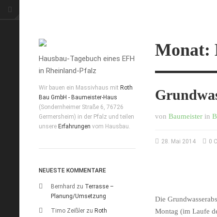
Monat:
Hausbau-Tagebuch eines EFH
in Rheinland-Pfalz
Wir bauen ein Massivhaus mit
Roth
Grundwass
Bau GmbH - Baumeister-Haus
(Sondernheimer Straße 6, 76726
von
Baumeister
in
B
Germersheim) in der Pfalz und teilen
unsere
Erfahrungen
vom Hausbau.
28. Mai 2014
0 
NEUESTE KOMMENTARE
Bernhard
zu
Terrasse –
Planung/Umsetzung
Die Grundwasserabs
Timo Zeißler
zu
Roth
Montag (im Laufe de