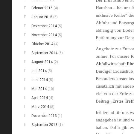
Der Erdaushub entso
Hausbau – bei uns 
Februar 2015
(4)
inklusive Keller“ di
Januar 2015
(5)
Abfuhr und Entsorgu
Dezember 2014
(5)
abhängig von
Boden
November 2014
(5)
Entfernung zur Dep
Oktober 2014
(4)
Angebote zur Entso
September 2014
(6)
online. Für unsere Re
August 2014
(2)
Abfallwirtschaft Rhe
Juli 2014
(5)
Bindiger Erdaushub 
Besonders
kostenins
Juni 2014
(5)
zusätzlich mit ander
Mai 2014
(10)
viel von der Erde z
April 2014
(4)
Beitrag
„Erstes Tref
März 2014
(8)
Irritierend für uns 
Dezember 2013
(1)
angegeben ist und 
September 2013
(1)
haben. Dafür gibt e