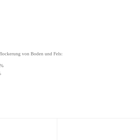
flockerung von Boden und Fels:
5%
%