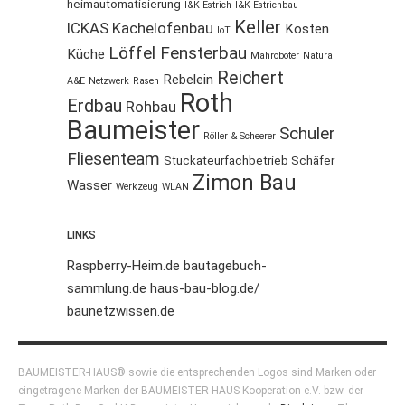
heimautomatisierung
I&K Estrich
I&K Estrichbau
Keller
ICKAS Kachelofenbau
Kosten
IoT
Löffel Fensterbau
Küche
Mähroboter
Natura
Reichert
Rebelein
A&E
Netzwerk
Rasen
Roth
Erdbau
Rohbau
Baumeister
Schuler
Röller & Scheerer
Fliesenteam
Stuckateurfachbetrieb Schäfer
Zimon Bau
Wasser
Werkzeug
WLAN
LINKS
Raspberry-Heim.de
bautagebuch-
sammlung.de
haus-bau-blog.de/
baunetzwissen.de
BAUMEISTER-HAUS® sowie die entsprechenden Logos sind Marken oder
eingetragene Marken der BAUMEISTER-HAUS Kooperation e.V. bzw. der