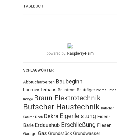
TAGEBUCH
powered by:
Raspberry-Heim
SCHLAGWÖRTER
Baubeginn
Abbrucharbeiten
baumeisterhaus
Baustrom
Bauträger
bohren
Bosch
Braun Elektrotechnik
Indego
Butscher Haustechnik
Butscher
Eigenleistung
Dekra
Eisen-
Sanitär
Dach
Erschließung
Erdaushub
Bärle
Fliesen
Gas
Grundstück
Grundwasser
Garage