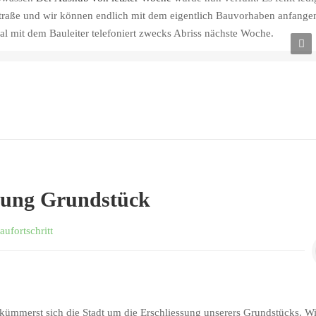
Straße und wir können endlich mit dem eigentlich Bauvorhaben anfange
 mit dem Bauleiter telefoniert zwecks Abriss nächste Woche.
traße – Teerbelag fehlt noch
sung Grundstück
aufortschritt
ümmerst sich die Stadt um die Erschliessung unserers Grundstücks. W