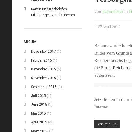
Weihnachten
Kamin und Kachelofen,
von
Baumeister
in
B
Erfahrungen von Bauherren
27. April 2014
ARCHIV
Bei uns wurde berei
November 2017
(1)
Bilder vom Grundstüc
Reichert
bereits beg
Februar 2016
(1)
die
Firma
Reichert
d
Dezember 2015
(2)
abgerissen.
November 2015
(1)
Versorgungsgrab
September 2015
(1)
Juli 2015
(1)
Jetzt fehlen in dem
Juni 2015
(1)
Internet.
Mai 2015
(1)
April 2015
(4)
Weiterlesen
März 2015
(5)