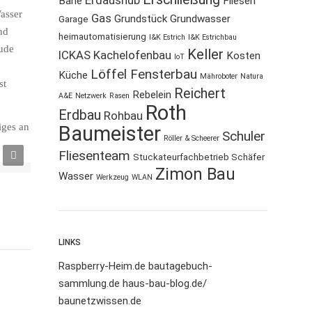
Erdaushub
Bärle
Fliesen
asser
Gas
Grundstück
Grundwasser
Garage
nd
heimautomatisierung
I&K Estrich
I&K Estrichbau
ude
Keller
ICKAS Kachelofenbau
Kosten
IoT
Löffel Fensterbau
Küche
Mähroboter
Natura
st
Reichert
Rebelein
A&E
Netzwerk
Rasen
Roth
Erdbau
Rohbau
iges an
Baumeister
Schuler
Röller & Scheerer
Fliesenteam
Stuckateurfachbetrieb Schäfer
Zimon Bau
Wasser
Werkzeug
WLAN
LINKS
Raspberry-Heim.de
bautagebuch-
sammlung.de
haus-bau-blog.de/
baunetzwissen.de