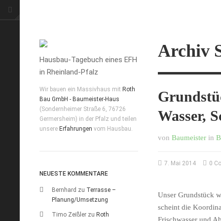
Archiv 
Hausbau-Tagebuch eines EFH
in Rheinland-Pfalz
Wir bauen ein Massivhaus mit
Roth
Grundstüc
Bau GmbH - Baumeister-Haus
(Sondernheimer Straße 6, 76726
Wasser, S
Germersheim) in der Pfalz und teilen
unsere
Erfahrungen
vom Hausbau.
von
Baumeister
in
B
7. Mai 2014
0 C
NEUESTE KOMMENTARE
Bernhard
zu
Terrasse –
Unser Grundstück w
Planung/Umsetzung
scheint die Koordina
Timo Zeißler
zu
Roth
Frischwasser
und Ab