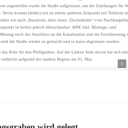
ken angemeldet wurde die Straße aufgerissen, um die Zuleitungen für W
. Strom kommt (leider) erst zu einem
späteren
Zeitpunkt mit Telekom u
rden wir auch ‚
Baustrom
‚ über einen ‚Dachständer‘ vom
Nachbargebä
enpunkt ist herbei jedoch überschaubar: 400€ inkl. Montage, und
ntag noch der Anschluss an die Kanalisation und die Erschliessung i
 wird die Straße wieder zu gemacht und es kann abgerissen werden.
t das Rohr für den
Pfuhlgraben
. Auf der Linken Seite davon hat sich ein
vielleicht aufgrund des starken Regens am 01. Mai.
stück – die halbe Straße ist gesperrt
gsgraben wird gelegt