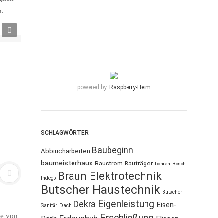
n.
powered by:
Raspberry-Heim
SCHLAGWÖRTER
Baubeginn
Abbrucharbeiten
baumeisterhaus
Baustrom
Bauträger
bohren
Bosch
Braun Elektrotechnik
Indego
Butscher Haustechnik
Butscher
Eigenleistung
Dekra
Eisen-
Sanitär
Dach
ie von
Erschließung