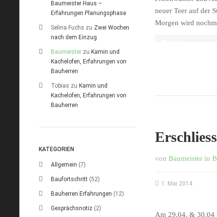
Baumeister Haus –
neuer Teer auf der 
Erfahrungen Planungsphase
Morgen wird nochmal
Selina Fuchs
zu
Zwei Wochen
Wiederverfüllte S
nach dem Einzug
Baumeister
zu
Kamin und
Kachelofen, Erfahrungen von
Bauherren
Tobias
zu
Kamin und
Kachelofen, Erfahrungen von
Bauherren
Erschlies
KATEGORIEN
von
Baumeister
in
B
Allgemein
(7)
Baufortschritt
(52)
1. Mai 2014
Bauherren Erfahrungen
(12)
Gesprächsnotiz
(2)
Am 29.04. & 30.04 k