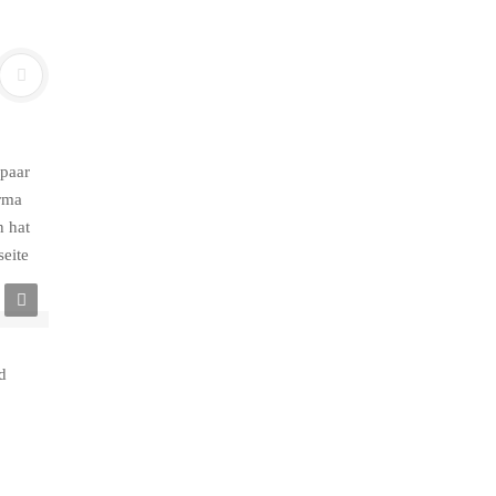
 paar
irma
 hat
eite
d