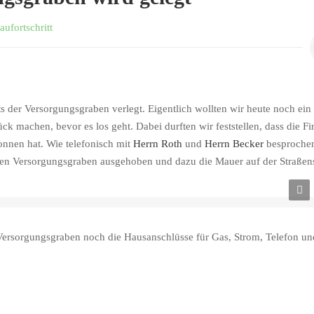
aufortschritt
ts der
Versorgungsgraben
verlegt. Eigentlich wollten wir heute noch ein
k machen, bevor es los geht. Dabei durften wir feststellen, dass die F
onnen hat.
Wie
telefonisch mit
Herrn Roth
und
Herrn Becker
besprochen
en
Versorgungsgraben
ausgehoben und dazu die Mauer auf der Straßens
en am Grundstück
Versorgungsgraben
noch die Hausanschlüsse für Gas, Strom, Telefon un