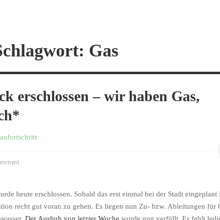
Schlagwort: Gas
k erschlossen – wir haben Gas,
ch*
aufortschritt
omment
urde heute erschlossen. Sobald das
erst einmal
bei der Stadt eingeplant i
tion recht gut voran zu gehen. Es liegen nun Zu- bzw. Ableitungen für 
wasser.
Der Aushub von
letzter
Woche
wurde nun verfüllt. Es fehlt ledi