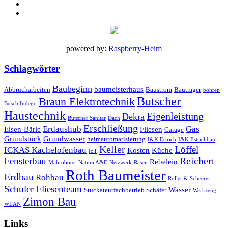
powered by:
Raspberry-Heim
Schlagwörter
Baubeginn
baumeisterhaus
Abbrucharbeiten
Baustrom
Bauträger
bohren
Butscher
Braun Elektrotechnik
Bosch Indego
Haustechnik
Eigenleistung
Dekra
Butscher Sanitär
Dach
Erschließung
Erdaushub
Gas
Eisen-Bärle
Fliesen
Garage
Grundstück
Grundwasser
heimautomatisierung
I&K Estrich
I&K Estrichbau
Keller
Löffel
ICKAS Kachelofenbau
Kosten
Küche
IoT
Reichert
Fensterbau
Rebelein
Mähroboter
Natura A&E
Netzwerk
Rasen
Roth Baumeister
Erdbau
Rohbau
Röller & Scheerer
Schuler Fliesenteam
Wasser
Stuckateurfachbetrieb Schäfer
Werkzeug
Zimon Bau
WLAN
Links