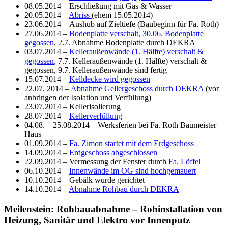
08.05.2014 – Erschließung mit Gas & Wasser
20.05.2014 –
Abriss
(ehem 15.05.2014)
23.06.2014 – Aushub auf Zieltiefe (Baubeginn für Fa. Roth)
27.06.2014 –
Bodenplatte verschalt, 30.06. Bodenplatte
gegossen
, 2.7. Abnahme Bodenplatte durch DEKRA
03.07.2014 –
Kelleraußenwände (1. Hälfte) verschalt &
gegossen
, 7.7. Kelleraußenwände (1. Hälfte) verschalt &
gegossen, 9.7. Kelleraußenwände sind fertig
15.07.2014 –
Kelldecke wird gegossen
22.07. 2014 –
Abnahme Gellergeschoss durch DEKRA
(vor
anbringen der Isolation und Verfüllung)
23.07.2014 – Kellerisolierung
28.07.2014 –
Kellerverfüllung
04.08. – 25.08.2014 – Werksferien bei Fa. Roth Baumeister
Haus
01.09.2014 –
Fa. Zimon startet mit dem Erdgeschoss
14.09.2014 –
Erdgeschoss abgeschlossen
22.09.2014 – Vermessung der Fenster durch
Fa. Löffel
06.10.2014 –
Innenwände im OG sind hochgemauert
10.10.2014 – Gebälk wurde gerichtet
14.10.2014 –
Abnahme Rohbau durch DEKRA
Meilenstein: Rohbauabnahme – Rohinstallation von
Heizung, Sanitär und Elektro vor Innenputz