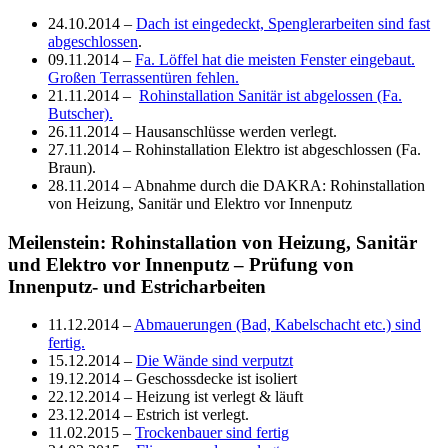
24.10.2014 –
Dach ist eingedeckt, Spenglerarbeiten sind fast
abgeschlossen
.
09.11.2014 –
Fa. Löffel hat die meisten Fenster eingebaut.
Großen Terrassentüren fehlen.
21.11.2014 –
Rohinstallation Sanitär ist abgelossen (Fa.
Butscher).
26.11.2014 – Hausanschlüsse werden verlegt.
27.11.2014 – Rohinstallation Elektro ist abgeschlossen (Fa.
Braun).
28.11.2014 – Abnahme durch die DAKRA: Rohinstallation
von Heizung, Sanitär und Elektro vor Innenputz
Meilenstein: Rohinstallation von Heizung, Sanitär
und Elektro vor Innenputz – Prüfung von
Innenputz- und Estricharbeiten
11.12.2014 –
Abmauerungen (Bad, Kabelschacht etc.) sind
fertig.
15.12.2014 –
Die Wände sind verputzt
19.12.2014 – Geschossdecke ist isoliert
22.12.2014 – Heizung ist verlegt & läuft
23.12.2014 – Estrich ist verlegt.
11.02.2015 –
Trockenbauer sind fertig