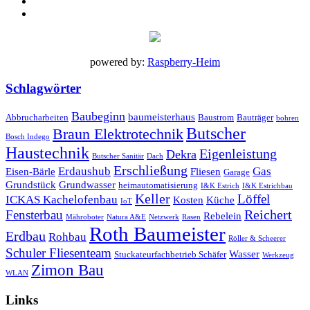
powered by:
Raspberry-Heim
Schlagwörter
Baubeginn
baumeisterhaus
Abbrucharbeiten
Baustrom
Bauträger
bohren
Butscher
Braun Elektrotechnik
Bosch Indego
Haustechnik
Eigenleistung
Dekra
Butscher Sanitär
Dach
Erschließung
Erdaushub
Gas
Eisen-Bärle
Fliesen
Garage
Grundstück
Grundwasser
heimautomatisierung
I&K Estrich
I&K Estrichbau
Keller
Löffel
ICKAS Kachelofenbau
Kosten
Küche
IoT
Reichert
Fensterbau
Rebelein
Mähroboter
Natura A&E
Netzwerk
Rasen
Roth Baumeister
Erdbau
Rohbau
Röller & Scheerer
Schuler Fliesenteam
Wasser
Stuckateurfachbetrieb Schäfer
Werkzeug
Zimon Bau
WLAN
Links