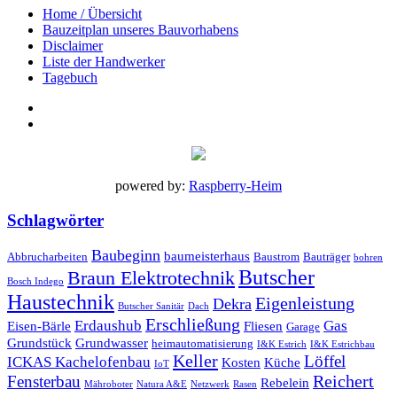
Home / Übersicht
Bauzeitplan unseres Bauvorhabens
Disclaimer
Liste der Handwerker
Tagebuch
powered by:
Raspberry-Heim
Schlagwörter
Baubeginn
baumeisterhaus
Abbrucharbeiten
Baustrom
Bauträger
bohren
Butscher
Braun Elektrotechnik
Bosch Indego
Haustechnik
Eigenleistung
Dekra
Butscher Sanitär
Dach
Erschließung
Erdaushub
Gas
Eisen-Bärle
Fliesen
Garage
Grundstück
Grundwasser
heimautomatisierung
I&K Estrich
I&K Estrichbau
Keller
Löffel
ICKAS Kachelofenbau
Kosten
Küche
IoT
Reichert
Fensterbau
Rebelein
Mähroboter
Natura A&E
Netzwerk
Rasen