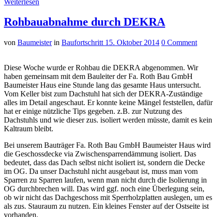
Weiterlesen
Rohbauabnahme durch DEKRA
von
Baumeister
in
Baufortschritt
15. Oktober 2014
0 Comment
Diese Woche wurde er Rohbau die DEKRA abgenommen. Wir
haben gemeinsam mit dem Bauleiter der Fa. Roth Bau GmbH
Baumeister Haus eine Stunde lang das gesamte Haus untersucht.
Vom Keller bist zum Dachstuhl hat sich der DEKRA-Zuständige
alles im Detail angeschaut. Er konnte keine Mängel feststellen, dafür
hat er einige nützliche Tips gegeben. z.B. zur Nutzung des
Dachstuhls und wie dieser zus. isoliert werden müsste, damit es kein
Kaltraum bleibt.
Bei unserem Bauträger Fa. Roth Bau GmbH Baumeister Haus wird
die Geschossdecke via Zwischensparrendämmung isoliert. Das
bedeutet, dass das Dach selbst nicht isoliert ist, sondern die Decke
im OG. Da unser Dachstuhl nicht ausgebaut ist, muss man vom
Sparren zu Sparren laufen, wenn man nicht durch die Isolierung in
OG durchbrechen will. Das wird ggf. noch eine Überlegung sein,
ob wir nicht das Dachgeschoss mit Sperrholzplatten auslegen, um es
als zus. Stauraum zu nutzen. Ein kleines Fenster auf der Ostseite ist
vorhanden.