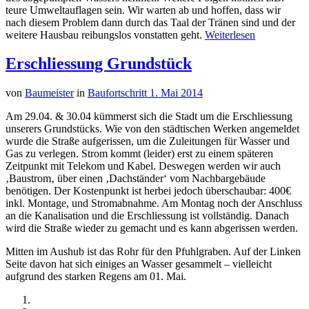
teure Umweltauflagen sein. Wir warten ab und hoffen, dass wir
nach diesem Problem dann durch das
Taal
der Tränen sind und der
weitere Hausbau reibungslos
vonstatten
geht.
Weiterlesen
Erschliessung Grundstück
von
Baumeister
in
Baufortschritt
1. Mai 2014
Am 29.04. & 30.04 kümmerst sich die Stadt um die Erschliessung
unserers Grundstücks. Wie von den städtischen Werken angemeldet
wurde die Straße aufgerissen, um die Zuleitungen für Wasser und
Gas zu verlegen. Strom kommt (leider) erst zu einem
späteren
Zeitpunkt mit Telekom und Kabel. Deswegen werden wir auch
‚
Baustrom
‚ über einen ‚Dachständer‘ vom
Nachbargebäude
benötigen. Der Kostenpunkt ist herbei jedoch überschaubar: 400€
inkl. Montage, und Stromabnahme. Am Montag noch der Anschluss
an die Kanalisation und die Erschliessung ist vollständig. Danach
wird die Straße wieder zu gemacht und es kann abgerissen werden.
Mitten im Aushub ist das Rohr für den
Pfuhlgraben
. Auf der Linken
Seite davon hat sich einiges an Wasser gesammelt – vielleicht
aufgrund des starken Regens am 01. Mai.