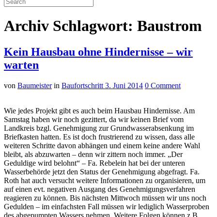
Archiv Schlagwort: Baustrom
Kein Hausbau ohne Hindernisse – wir
warten
von
Baumeister
in
Baufortschritt
3. Juni 2014
0 Comment
Wie jedes Projekt gibt es auch beim Hausbau Hindernisse. Am
Samstag haben wir noch gezittert, da wir keinen Brief vom
Landkreis bzgl. Genehmigung zur Grundwasserabsenkung im
Briefkasten hatten.
Es
ist doch frustrierend zu wissen, dass alle
weiteren Schritte davon abhängen und einem keine andere Wahl
bleibt, als abzuwarten – denn wir zittern noch immer. „Der
Geduldige wird belohnt“ – Fa.
Rebelein
hat bei der unteren
Wasserbehörde
jetzt den Status der Genehmigung abgefragt. Fa.
Roth hat auch versucht weitere Informationen zu organisieren, um
auf einen
evt
. negativen Ausgang des Genehmigungsverfahren
reagieren zu können. Bis nächsten Mittwoch müssen wir uns noch
Gedulden – im einfachsten Fall müssen wir lediglich
Wasserproben
des abgepumpten Wassers nehmen. Weitere Folgen können z.B.