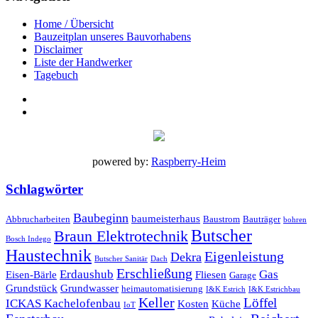
Home / Übersicht
Bauzeitplan unseres Bauvorhabens
Disclaimer
Liste der Handwerker
Tagebuch
powered by:
Raspberry-Heim
Schlagwörter
Baubeginn
baumeisterhaus
Abbrucharbeiten
Baustrom
Bauträger
bohren
Butscher
Braun Elektrotechnik
Bosch Indego
Haustechnik
Eigenleistung
Dekra
Butscher Sanitär
Dach
Erschließung
Erdaushub
Gas
Eisen-Bärle
Fliesen
Garage
Grundstück
Grundwasser
heimautomatisierung
I&K Estrich
I&K Estrichbau
Keller
Löffel
ICKAS Kachelofenbau
Kosten
Küche
IoT