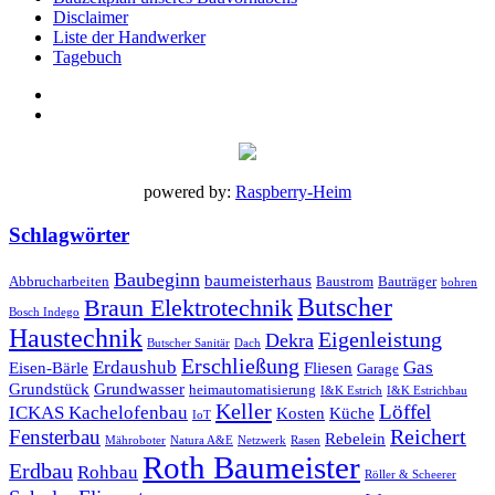
Disclaimer
Liste der Handwerker
Tagebuch
powered by:
Raspberry-Heim
Schlagwörter
Baubeginn
baumeisterhaus
Abbrucharbeiten
Baustrom
Bauträger
bohren
Butscher
Braun Elektrotechnik
Bosch Indego
Haustechnik
Eigenleistung
Dekra
Butscher Sanitär
Dach
Erschließung
Erdaushub
Gas
Eisen-Bärle
Fliesen
Garage
Grundstück
Grundwasser
heimautomatisierung
I&K Estrich
I&K Estrichbau
Keller
Löffel
ICKAS Kachelofenbau
Kosten
Küche
IoT
Reichert
Fensterbau
Rebelein
Mähroboter
Natura A&E
Netzwerk
Rasen
Roth Baumeister
Erdbau
Rohbau
Röller & Scheerer