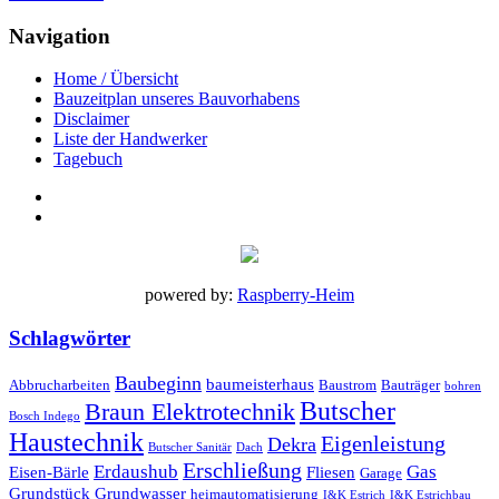
Navigation
Home / Übersicht
Bauzeitplan unseres Bauvorhabens
Disclaimer
Liste der Handwerker
Tagebuch
powered by:
Raspberry-Heim
Schlagwörter
Baubeginn
baumeisterhaus
Abbrucharbeiten
Baustrom
Bauträger
bohren
Butscher
Braun Elektrotechnik
Bosch Indego
Haustechnik
Eigenleistung
Dekra
Butscher Sanitär
Dach
Erschließung
Erdaushub
Gas
Eisen-Bärle
Fliesen
Garage
Grundstück
Grundwasser
heimautomatisierung
I&K Estrich
I&K Estrichbau