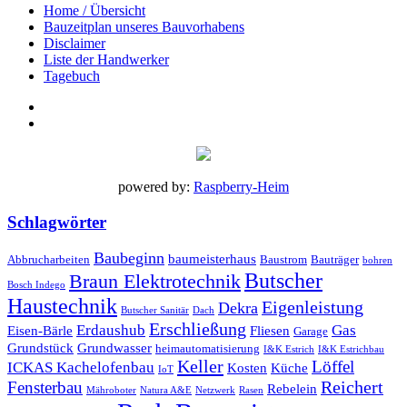
Home / Übersicht
Bauzeitplan unseres Bauvorhabens
Disclaimer
Liste der Handwerker
Tagebuch
powered by:
Raspberry-Heim
Schlagwörter
Baubeginn
baumeisterhaus
Abbrucharbeiten
Baustrom
Bauträger
bohren
Butscher
Braun Elektrotechnik
Bosch Indego
Haustechnik
Eigenleistung
Dekra
Butscher Sanitär
Dach
Erschließung
Erdaushub
Gas
Eisen-Bärle
Fliesen
Garage
Grundstück
Grundwasser
heimautomatisierung
I&K Estrich
I&K Estrichbau
Keller
Löffel
ICKAS Kachelofenbau
Kosten
Küche
IoT
Reichert
Fensterbau
Rebelein
Mähroboter
Natura A&E
Netzwerk
Rasen