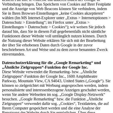
Verbindung bringen. Das Speichern von Cookies auf Ihrer Festplatte
und die Anzeige von Web Beacons können Sie verhindern, indem
Sie in Ihren Browser-Einstellungen „keine Cookies akzeptieren“
wählen (Im MS Internet-Explorer unter „Extras > Internetoptionen >
Datenschutz > Einstellung“; im Firefox unter „Extras >
Einstellungen > Datenschutz > Cookies“); wir weisen Sie jedoch
darauf hin, dass Sie in diesem Fall gegebenenfalls nicht sämtliche
Funktionen dieser Website voll umfänglich nutzen können. Durch
die Nutzung dieser Website erklären Sie sich mit der Bearbeitung
der über Sie erhobenen Daten durch Google in der zuvor
beschriebenen Art und Weise und zu dem zuvor benannten Zweck
einverstanden.
Datenschutzerklärung für die „Google Remarketing“ und
„Ähnliche Zielgruppen“-Funktion der Google Inc.
Diese Website verwendet die Remarketing- bzw. „Ähnliche
Zielgruppen“-Funktion der Google Inc., 1600 Amphitheatre
Parkway, Mountain View, CA 94043, United States („Google“). Sie
können so zielgerichtet mit Werbung angesprochen werden, indem
personalisierte und interessenbezogene Anzeigen geschaltet werden,
wenn Sie andere Webseiten im sog. „Google Display-Netzwerk“
besuchen. „Google Remarketing“ bzw. die Funktion „Ähnliche
Zielgruppen“ verwendet dafür sog. „Cookies“, Textdateien, die auf
Ihrem Computer gespeichert werden und die eine Analyse der
Benutzung der Website durch Sie ermöglichen. Über diese