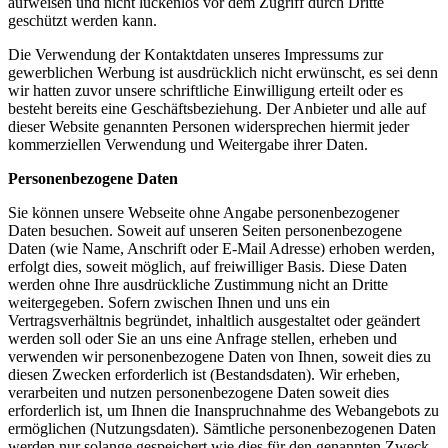
aufweisen und nicht lückenlos vor dem Zugriff durch Dritte
geschützt werden kann.
Die Verwendung der Kontaktdaten unseres Impressums zur
gewerblichen Werbung ist ausdrücklich nicht erwünscht, es sei denn
wir hatten zuvor unsere schriftliche Einwilligung erteilt oder es
besteht bereits eine Geschäftsbeziehung. Der Anbieter und alle auf
dieser Website genannten Personen widersprechen hiermit jeder
kommerziellen Verwendung und Weitergabe ihrer Daten.
Personenbezogene Daten
Sie können unsere Webseite ohne Angabe personenbezogener
Daten besuchen. Soweit auf unseren Seiten personenbezogene
Daten (wie Name, Anschrift oder E-Mail Adresse) erhoben werden,
erfolgt dies, soweit möglich, auf freiwilliger Basis. Diese Daten
werden ohne Ihre ausdrückliche Zustimmung nicht an Dritte
weitergegeben. Sofern zwischen Ihnen und uns ein
Vertragsverhältnis begründet, inhaltlich ausgestaltet oder geändert
werden soll oder Sie an uns eine Anfrage stellen, erheben und
verwenden wir personenbezogene Daten von Ihnen, soweit dies zu
diesen Zwecken erforderlich ist (Bestandsdaten). Wir erheben,
verarbeiten und nutzen personenbezogene Daten soweit dies
erforderlich ist, um Ihnen die Inanspruchnahme des Webangebots zu
ermöglichen (Nutzungsdaten). Sämtliche personenbezogenen Daten
werden nur solange gespeichert wie dies für den genannten Zweck