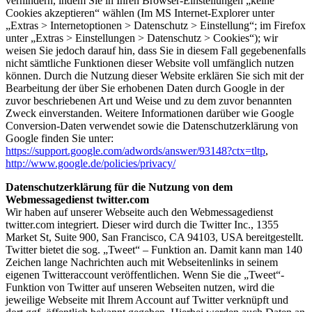
verhindern, indem Sie in Ihren Browser-Einstellungen „keine
Cookies akzeptieren“ wählen (Im MS Internet-Explorer unter
„Extras > Internetoptionen > Datenschutz > Einstellung“; im Firefox
unter „Extras > Einstellungen > Datenschutz > Cookies“); wir
weisen Sie jedoch darauf hin, dass Sie in diesem Fall gegebenenfalls
nicht sämtliche Funktionen dieser Website voll umfänglich nutzen
können. Durch die Nutzung dieser Website erklären Sie sich mit der
Bearbeitung der über Sie erhobenen Daten durch Google in der
zuvor beschriebenen Art und Weise und zu dem zuvor benannten
Zweck einverstanden. Weitere Informationen darüber wie Google
Conversion-Daten verwendet sowie die Datenschutzerklärung von
Google finden Sie unter:
https://support.google.com/adwords/answer/93148?ctx=tltp
,
http://www.google.de/policies/privacy/
Datenschutzerklärung für die Nutzung von dem
Webmessagedienst twitter.com
Wir haben auf unserer Webseite auch den Webmessagedienst
twitter.com integriert. Dieser wird durch die Twitter Inc., 1355
Market St, Suite 900, San Francisco, CA 94103, USA bereitgestellt.
Twitter bietet die sog. „Tweet“ – Funktion an. Damit kann man 140
Zeichen lange Nachrichten auch mit Webseitenlinks in seinem
eigenen Twitteraccount veröffentlichen. Wenn Sie die „Tweet“-
Funktion von Twitter auf unseren Webseiten nutzen, wird die
jeweilige Webseite mit Ihrem Account auf Twitter verknüpft und