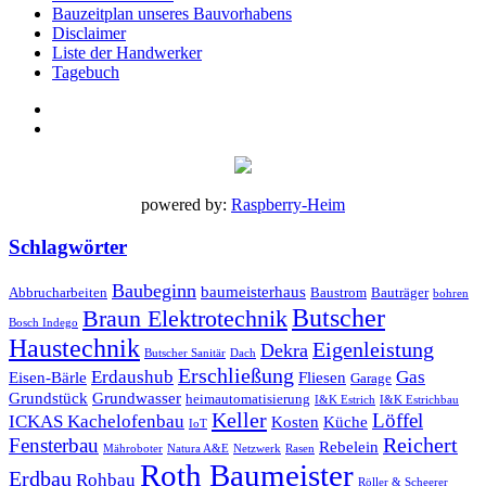
Bauzeitplan unseres Bauvorhabens
Disclaimer
Liste der Handwerker
Tagebuch
powered by:
Raspberry-Heim
Schlagwörter
Baubeginn
baumeisterhaus
Abbrucharbeiten
Baustrom
Bauträger
bohren
Butscher
Braun Elektrotechnik
Bosch Indego
Haustechnik
Eigenleistung
Dekra
Butscher Sanitär
Dach
Erschließung
Erdaushub
Gas
Eisen-Bärle
Fliesen
Garage
Grundstück
Grundwasser
heimautomatisierung
I&K Estrich
I&K Estrichbau
Keller
Löffel
ICKAS Kachelofenbau
Kosten
Küche
IoT
Reichert
Fensterbau
Rebelein
Mähroboter
Natura A&E
Netzwerk
Rasen
Roth Baumeister
Erdbau
Rohbau
Röller & Scheerer