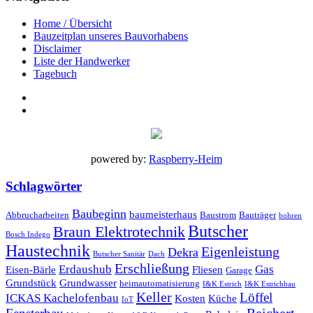
Home / Übersicht
Bauzeitplan unseres Bauvorhabens
Disclaimer
Liste der Handwerker
Tagebuch
powered by:
Raspberry-Heim
Schlagwörter
Baubeginn
baumeisterhaus
Abbrucharbeiten
Baustrom
Bauträger
bohren
Butscher
Braun Elektrotechnik
Bosch Indego
Haustechnik
Eigenleistung
Dekra
Butscher Sanitär
Dach
Erschließung
Erdaushub
Gas
Eisen-Bärle
Fliesen
Garage
Grundstück
Grundwasser
heimautomatisierung
I&K Estrich
I&K Estrichbau
Keller
Löffel
ICKAS Kachelofenbau
Kosten
Küche
IoT