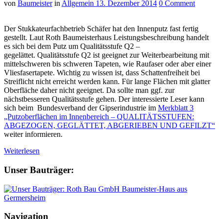
von
Baumeister
in
Allgemein
13. Dezember 2014
0 Comment
Der Stukkateurfachbetrieb Schäfer hat den Innenputz fast fertig
gestellt. Laut Roth Baumeisterhaus Leistungsbeschreibung handelt
es sich bei dem Putz um Qualitätsstufe Q2 –
gegelättet. Qualitätsstufe Q2 ist geeignet zur Weiterbearbeitung mit
mittelschweren bis schweren Tapeten, wie Raufaser oder aber einer
Vliesfasertapete. Wichtig zu wissen ist, dass Schattenfreiheit bei
Streiflicht nicht erreicht werden kann. Für lange Flächen mit glatter
Oberfläche daher nicht geeignet. Da sollte man ggf. zur
nächstbesseren Qualitätsstufe gehen. Der interessierte Leser kann
sich beim Bundesverband der Gipserindustrie im
Merkblatt 3
„Putzoberflächen im Innenbereich – QUALITÄTSSTUFEN:
ABGEZOGEN, GEGLÄTTET, ABGERIEBEN UND GEFILZT“
weiter informieren.
Weiterlesen
Unser Bauträger:
Navigation