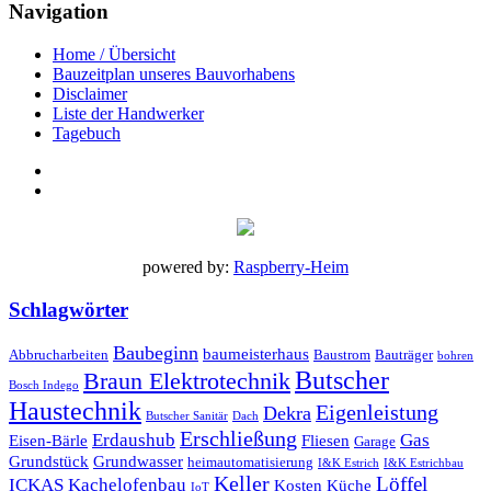
Navigation
Home / Übersicht
Bauzeitplan unseres Bauvorhabens
Disclaimer
Liste der Handwerker
Tagebuch
powered by:
Raspberry-Heim
Schlagwörter
Baubeginn
baumeisterhaus
Abbrucharbeiten
Baustrom
Bauträger
bohren
Butscher
Braun Elektrotechnik
Bosch Indego
Haustechnik
Eigenleistung
Dekra
Butscher Sanitär
Dach
Erschließung
Erdaushub
Gas
Eisen-Bärle
Fliesen
Garage
Grundstück
Grundwasser
heimautomatisierung
I&K Estrich
I&K Estrichbau
Keller
Löffel
ICKAS Kachelofenbau
Kosten
Küche
IoT