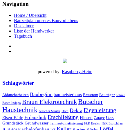
Navigation
Home / Übersicht
Bauzeitplan unseres Bauvorhabens
Disclaimer
Liste der Handwerker
Tagebuch
powered by:
Raspberry-Heim
Schlagwörter
Baubeginn
baumeisterhaus
Abbrucharbeiten
Baustrom
Bauträger
bohren
Butscher
Braun Elektrotechnik
Bosch Indego
Haustechnik
Eigenleistung
Dekra
Butscher Sanitär
Dach
Erschließung
Erdaushub
Gas
Eisen-Bärle
Fliesen
Garage
Grundstück
Grundwasser
heimautomatisierung
I&K Estrich
I&K Estrichbau
Keller
Löffel
ICKAS Kachelofenbau
Kosten
Küche
IoT