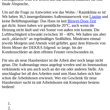
finale Absprache.
Um auf die Frage zu Antworten wie das Wohn- / Raumklima so ist:
Wir haben 36,5 innengedämmtes Außenmauerwerk von
Liaplan
und
keine Belüftungsanlage. Das Haus ist laut
Blower-Door-Test
gut dicht. Innen haben wir gemütliche 20°C, auch wenn die
Heizung nicht läuft und viel Sonne von außen rein kommt. Die
Luftfeuchtigkeit schwankt zwischen 30 – 40%. Wir halten uns aber
auch „sklavisch“ an regelmäßiges Stoßlüften. Mindesten einmal
jeweils Morgens und Abends wird gelüftet, ganz dem Hinweis von
Herrn Moser der DEKRA folgend: so lange, bis der
Kondensschleier an dem offenen Fenster verschwunden ist.
Für uns als neue Hausbesitzer ist die Arbeit aber noch lange nicht
getan. Die Außenanlage muss angelegt werden und im Innenausbau
verkünsteln wir uns auch noch an der ein oder anderen Stelle. Als
unschlagbar bei all den Arbeiten rund ums Haus haben sich hier
schon die Arbeitshosen erwiesen. Wer ein Geschenk für neue
Hausbesitzer sucht ist mit Arbeitshosen mit Kniepolster bestens
bedient!