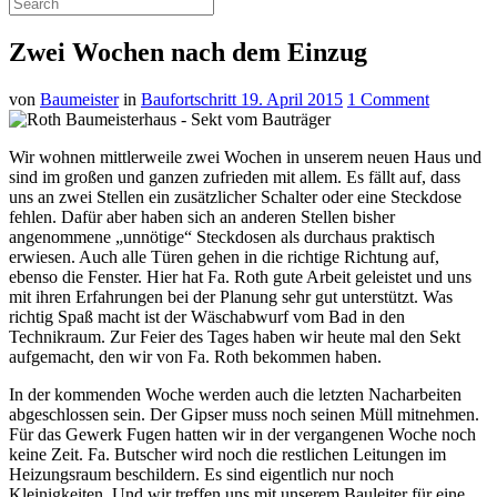
Zwei Wochen nach dem Einzug
von
Baumeister
in
Baufortschritt
19. April 2015
1 Comment
Wir wohnen mittlerweile zwei Wochen in unserem neuen Haus und
sind im großen und ganzen zufrieden mit allem. Es fällt auf, dass
uns an zwei Stellen ein zusätzlicher Schalter oder eine Steckdose
fehlen. Dafür aber haben sich an anderen Stellen bisher
angenommene „unnötige“ Steckdosen als durchaus praktisch
erwiesen. Auch alle Türen gehen in die richtige Richtung auf,
ebenso die Fenster. Hier hat Fa. Roth gute Arbeit geleistet und uns
mit ihren Erfahrungen bei der Planung sehr gut unterstützt. Was
richtig Spaß macht ist der Wäschabwurf vom Bad in den
Technikraum. Zur Feier des Tages haben wir heute mal den Sekt
aufgemacht, den wir von Fa. Roth bekommen haben.
In der kommenden Woche werden auch die letzten Nacharbeiten
abgeschlossen sein. Der Gipser muss noch seinen Müll mitnehmen.
Für das Gewerk Fugen hatten wir in der vergangenen Woche noch
keine Zeit. Fa. Butscher wird noch die restlichen Leitungen im
Heizungsraum beschildern. Es sind eigentlich nur noch
Kleinigkeiten. Und wir treffen uns mit unserem Bauleiter für eine