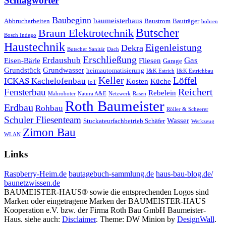
Schlagwörter
Baubeginn
baumeisterhaus
Abbrucharbeiten
Baustrom
Bauträger
bohren
Butscher
Braun Elektrotechnik
Bosch Indego
Haustechnik
Eigenleistung
Dekra
Butscher Sanitär
Dach
Erschließung
Erdaushub
Gas
Eisen-Bärle
Fliesen
Garage
Grundstück
Grundwasser
heimautomatisierung
I&K Estrich
I&K Estrichbau
Keller
Löffel
ICKAS Kachelofenbau
Kosten
Küche
IoT
Reichert
Fensterbau
Rebelein
Mähroboter
Natura A&E
Netzwerk
Rasen
Roth Baumeister
Erdbau
Rohbau
Röller & Scheerer
Schuler Fliesenteam
Wasser
Stuckateurfachbetrieb Schäfer
Werkzeug
Zimon Bau
WLAN
Links
Raspberry-Heim.de
bautagebuch-sammlung.de
haus-bau-blog.de/
baunetzwissen.de
BAUMEISTER-HAUS® sowie die entsprechenden Logos sind
Marken oder eingetragene Marken der BAUMEISTER-HAUS
Kooperation e.V. bzw. der Firma Roth Bau GmbH Baumeister-
Haus
.
siehe auch:
Disclaimer
.
Theme: DW Minion by
DesignWall
.