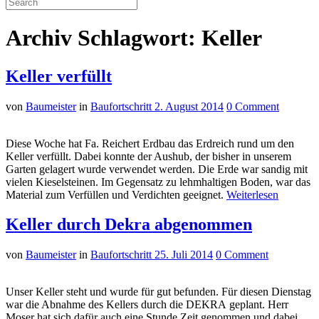
Archiv Schlagwort: Keller
Keller verfüllt
von
Baumeister
in
Baufortschritt
2. August 2014
0 Comment
Diese Woche hat Fa.
Reichert
Erdbau
das Erdreich rund um den
Keller verfüllt. Dabei konnte der Aushub, der bisher in unserem
Garten gelagert wurde verwendet werden. Die Erde war sandig mit
vielen Kieselsteinen. Im Gegensatz zu
lehmhaltigen
Boden, war das
Material zum Verfüllen und Verdichten geeignet.
Weiterlesen
Keller durch Dekra abgenommen
von
Baumeister
in
Baufortschritt
25. Juli 2014
0 Comment
Unser Keller steht und wurde für gut befunden. Für diesen Dienstag
war die Abnahme des Kellers durch die
DEKRA
geplant. Herr
Moser hat sich dafür auch eine Stunde Zeit genommen und dabei