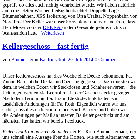
geprüft, ob alles auch richtig verarbeitet wurde. Wir haben natürlich
auch die letzten Wochen fleißig beobachtet: Doppelte Lage
Bitumenbahnen
,
XPS
Isolierung von
Ursa
Uralita
,
Noppenbahn
von
Novi
Pro. Der Keller war unser Sorgenkind und wir sind froh, dass
Herr Moser von der
DEKRA
an dem Gesamtergebnis nichts zu
beanstanden hatte.
Weiterlesen
Kellergeschoss – fast fertig
von
Baumeister
in
Baufortschritt
20. Juli 2014
0 Comment
Unser Kellergeschoss hat dies Woche eine Decke bekommen. Fa.
Zimon
Bau hat die Decke am Dienstag gegossen. Dazu mussten wir
dem, in welchen Ecken wir Steckdosen und Schalter erwarten – die
Leitungen werden via
Leerrohren
in der
Geschossdecke
gezogen.
Nach dem Termin mit Fa. Braun Elektrotechnik hatten wir
tatsächlich Änderungen für Fa. Roth. Eigentlich waren wir uns
sicher, dass dies nicht vorkommen wird. Kurzerhand haben wir
die Änderungen per Mail an unseren Bauleiter geschickt und am
nächsten Tag hatten wir bereits Feedback.
Vielen Dank an unseren Bauleiter
der Fa. Roth
Baumeisterhaus
, der
uns schnell eine Aussage über die Kosten, wie auch Alternativen zu