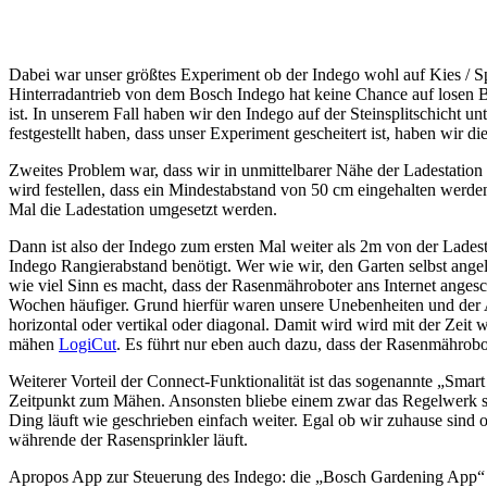
Dabei war unser größtes Experiment ob der Indego wohl auf Kies / Sp
Hinterradantrieb von dem Bosch Indego hat keine Chance auf losen B
ist. In unserem Fall haben wir den Indego auf der Steinsplitschicht un
festgestellt haben, dass unser Experiment gescheitert ist, haben wir d
Zweites Problem war, dass wir in unmittelbarer Nähe der Ladestation
wird festellen, dass ein Mindestabstand von 50 cm eingehalten werden
Mal die Ladestation umgesetzt werden.
Dann ist also der Indego zum ersten Mal weiter als 2m von der Lades
Indego Rangierabstand benötigt. Wer wie wir, den Garten selbst angel
wie viel Sinn es macht, dass der Rasenmähroboter ans Internet angesc
Wochen häufiger. Grund hierfür waren unsere Unebenheiten und der 
horizontal oder vertikal oder diagonal. Damit wird wird mit der Zeit
mähen
LogiCut
. Es führt nur eben auch dazu, dass der Rasenmährobot
Weiterer Vorteil der Connect-Funktionalität ist das sogenannte „Sma
Zeitpunkt zum Mähen. Ansonsten bliebe einem zwar das Regelwerk se
Ding läuft wie geschrieben einfach weiter. Egal ob wir zuhause sind o
währende der Rasensprinkler läuft.
Apropos App zur Steuerung des Indego: die „Bosch Gardening App“ läuf