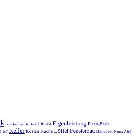
ik
Eigenleistung
Dekra
Eisen-Bärle
Butscher Sanitär
Dach
Keller
Löffel Fensterbau
u
Kosten
Küche
IoT
Mähroboter
Natura A&E