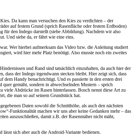
uf Kies. Da kann man versuchen den Kies zu verdichten – der
räder auf festem Grund (sprich Rasenfläche oder festem Erdboden)
ung für den Indego darstellt (siehe Abbildung). Nachdem wir also
t. Und siehe da, er fährt wie eine eins.
 war. Wer hierbei aufmerksam das Video bzw. die Anleitung studiert
giert, wird hier mehr Platz benötigt. Also musste noch ein zweites
indernissen und Rand sind tatsächlich einzuhalten, da auch hier der
, dass der Indego irgendwann stecken bleibt. Hier zeigt sich, dass
uf dem Handy benachrichtigt. Und es passierte in den ersten drei
nd quer gemäht, sondern in abwechselnden Mustern – sprich
 zu viele Abdrücke im Rasen hinterlassen. Bosch nennt diese Art zu
hrt, die man so auf seinem Grundstück hat.
n gegebenen Daten sowohl die Schnitthöhe, als auch den nächsten
Mow“-Funktionalität machen wir uns aber keine Gedanken mehr – das
eiten auszuschließen, damit z.B. der Rasenmäher nicht mäht,
 lässt sich aber auch die Android-Variante bedienen.