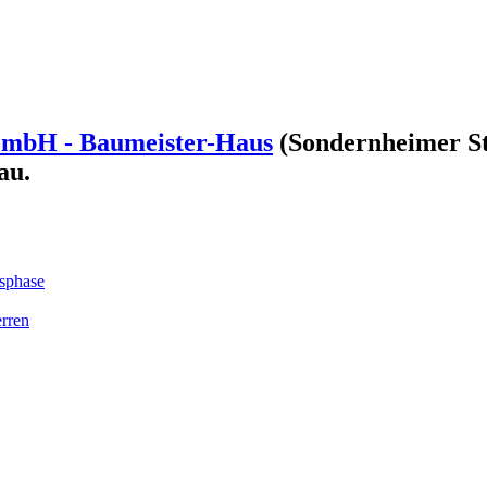
mbH - Baumeister-Haus
(Sondernheimer St
au.
sphase
rren