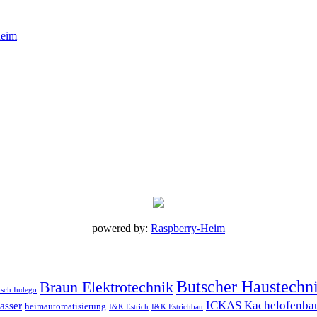
powered by:
Raspberry-Heim
Butscher Haustechn
Braun Elektrotechnik
sch Indego
ICKAS Kachelofenba
asser
heimautomatisierung
I&K Estrich
I&K Estrichbau