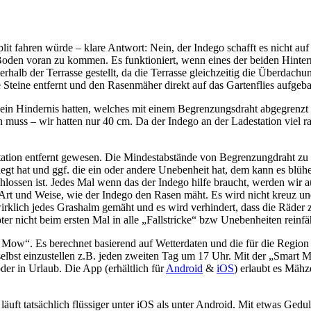
lit fahren würde – klare Antwort: Nein, der Indego schafft es nicht a
oden voran zu kommen. Es funktioniert, wenn eines der beiden Hinter
terhalb der Terrasse gestellt, da die Terrasse gleichzeitig die Überdach
ie Steine entfernt und den Rasenmäher direkt auf das Gartenflies aufgebau
 ein Hindernis hatten, welches mit einem Begrenzungsdraht abgegrenzt
 muss – wir hatten nur 40 cm. Da der Indego an der Ladestation viel ran
tation entfernt gewesen. Die Mindestabstände von Begrenzungdraht zu H
egt hat und ggf. die ein oder andere Unebenheit hat, dem kann es blühen
hlossen ist. Jedes Mal wenn das der Indego hilfe braucht, werden wir a
Art und Weise, wie der Indego den Rasen mäht. Es wird nicht kreuz u
 wirklich jedes Grashalm gemäht und es wird verhindert, dass die Räder
er nicht beim ersten Mal in alle „Fallstricke“ bzw Unebenheiten reinfä
rt Mow“. Es berechnet basierend auf Wetterdaten und die für die Regio
lbst einzustellen z.B. jeden zweiten Tag um 17 Uhr. Mit der „Smart 
der in Urlaub. Die App (erhältlich für
Android
&
iOS
) erlaubt es Mähz
t tatsächlich flüssiger unter iOS als unter Android. Mit etwas Geduld