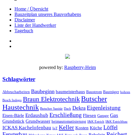
Home / Übersicht
Bauzeitplan unseres Bauvorhabens
Disclaimer
Liste der Handwerker
Tagebuch
powered by:
Raspberry-Heim
Schlagwörter
Baubeginn
baumeisterhaus
Abbrucharbeiten
Baustrom
Bauträger
bohren
Butscher
Braun Elektrotechnik
Bosch Indego
Haustechnik
Eigenleistung
Dekra
Butscher Sanitär
Dach
Erschließung
Erdaushub
Gas
Eisen-Bärle
Fliesen
Garage
Grundstück
Grundwasser
heimautomatisierung
I&K Estrich
I&K Estrichbau
Keller
Löffel
ICKAS Kachelofenbau
Kosten
Küche
IoT
Reichert
Fensterbau
Rebelein