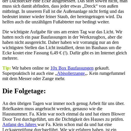
der Dachdecker eine Ecke ausgebessert. Das stört soweit nicht, man
muss sich damit abfinden, dass jeder etwas „Dreck“ von außen
mitbringt. In unserem Fall ist die Außenanlage nicht fertig und das
bedeutet immer wieder feiner Staub, der hereingetragen wird. Da
helfen auch die unzähligen Fußabtreter nur bedingt weiter.
Die wichtigste Aufgabe für uns am ersten Tag war das Licht. Wir
hatten noch ein paar Baufassungen in der Werkzeugbox, aber die
haben nicht ausgereicht. Daher haben wir vorrangig nur an den
wichtigsten Stellen das Licht installiert, denn im Bauhaus um die
Ecke kostet eine Fassung 6,49 € (!). Dafür gibt es im Internet gleich
mehrere.
Tip:
Wir haben online ne
10x Box Baufassungen
gekauft.
Superpraktisch ist auch eine „
Abisolierzange
„. Kein rumgefummel
mit dem Messer oder Zange mehr.
Die Folgetage:
An den übrigen Tagen war immer noch genug Arbeit für uns über.
Briefkasten muss angebracht werden, genauso wie die
Hausnummer. Fa. Klein war noch einmal da und hat einen Blower
Door Test durchgeführt, um die Dichtigkeit des Hauses zu prüfen.
Anfang des Jahres
war Fa. Klein schon mal da und hat eine
Leckageprüfung durchgeführt. Wie wir erfahren haben, ist ein