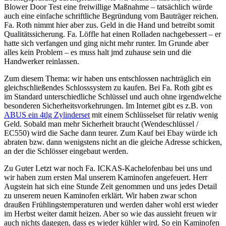
Blower Door Test eine freiwillige Maßnahme – tatsächlich würde
auch eine einfache schriftliche Begründung vom Bauträger reichen.
Fa. Roth nimmt hier aber zus. Geld in die Hand und betreibt somit
Qualitätssicherung. Fa. Löffle hat einen Rolladen nachgebessert – er
hatte sich verfangen und ging nicht mehr runter. Im Grunde aber
alles kein Problem – es muss halt jmd zuhause sein und die
Handwerker reinlassen.
Zum diesem Thema: wir haben uns entschlossen nachträglich ein
gleichschließendes Schlosssystem zu kaufen. Bei Fa. Roth gibt es
im Standard unterschiedliche Schlüssel und auch ohne irgendwelche
besonderen Sicherheitsvorkehrungen. Im Internet gibt es z.B. von
ABUS ein 4tlg Zylinderset
mit einem Schlüsselset für relativ wenig
Geld. Sobald man mehr Sicherheit braucht (Wendeschlüssel /
EC550) wird die Sache dann teurer. Zum Kauf bei Ebay würde ich
abraten bzw. dann wenigstens nicht an die gleiche Adresse schicken,
an der die Schlösser eingebaut werden.
Zu Guter Letzt war noch Fa. ICKAS-Kachelofenbau bei uns und
wir haben zum ersten Mal unserem Kaminofen angefeuert. Herr
Augstein hat sich eine Stunde Zeit genommen und uns jedes Detail
zu unserem neuen Kaminofen erklärt. Wir haben zwar schon
draußen Frühlingstemperaturen und werden daher wohl erst wieder
im Herbst weiter damit heizen. Aber so wie das aussieht freuen wir
auch nichts dagegen, dass es wieder kühler wird. So ein Kaminofen