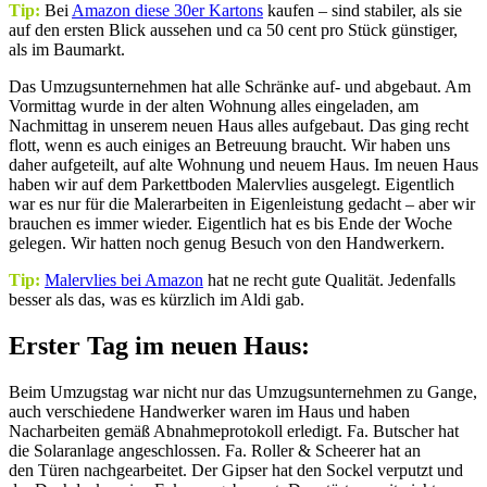
Tip:
Bei
Amazon diese 30er Kartons
kaufen – sind stabiler, als sie
auf den ersten Blick aussehen und ca 50 cent pro Stück günstiger,
als im Baumarkt.
Das Umzugsunternehmen hat alle Schränke auf- und abgebaut. Am
Vormittag wurde in der alten Wohnung alles eingeladen, am
Nachmittag in unserem neuen Haus alles aufgebaut. Das ging recht
flott, wenn es auch einiges an Betreuung braucht. Wir haben uns
daher aufgeteilt, auf alte Wohnung und neuem Haus. Im neuen Haus
haben wir auf dem Parkettboden Malervlies ausgelegt. Eigentlich
war es nur für die Malerarbeiten in Eigenleistung gedacht – aber wir
brauchen es immer wieder. Eigentlich hat es bis Ende der Woche
gelegen. Wir hatten noch genug Besuch von den Handwerkern.
Tip:
Malervlies bei Amazon
hat ne recht gute Qualität. Jedenfalls
besser als das, was es kürzlich im Aldi gab.
Erster Tag im neuen Haus:
Beim Umzugstag war nicht nur das Umzugsunternehmen zu Gange,
auch verschiedene Handwerker waren im Haus und haben
Nacharbeiten gemäß Abnahmeprotokoll erledigt. Fa. Butscher hat
die Solaranlage angeschlossen. Fa. Roller & Scheerer hat an
den Türen nachgearbeitet. Der Gipser hat den Sockel verputzt und