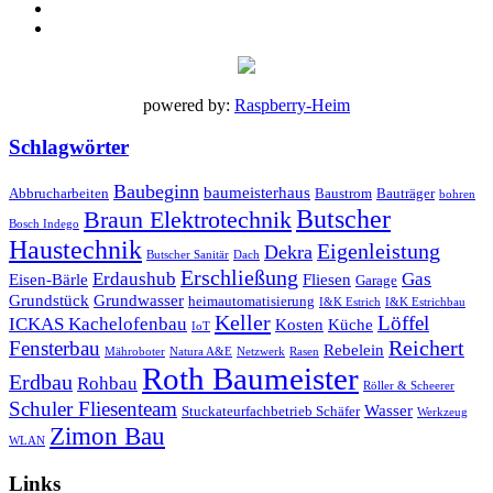
powered by:
Raspberry-Heim
Schlagwörter
Baubeginn
baumeisterhaus
Abbrucharbeiten
Baustrom
Bauträger
bohren
Butscher
Braun Elektrotechnik
Bosch Indego
Haustechnik
Eigenleistung
Dekra
Butscher Sanitär
Dach
Erschließung
Erdaushub
Gas
Eisen-Bärle
Fliesen
Garage
Grundstück
Grundwasser
heimautomatisierung
I&K Estrich
I&K Estrichbau
Keller
Löffel
ICKAS Kachelofenbau
Kosten
Küche
IoT
Reichert
Fensterbau
Rebelein
Mähroboter
Natura A&E
Netzwerk
Rasen
Roth Baumeister
Erdbau
Rohbau
Röller & Scheerer
Schuler Fliesenteam
Wasser
Stuckateurfachbetrieb Schäfer
Werkzeug
Zimon Bau
WLAN
Links