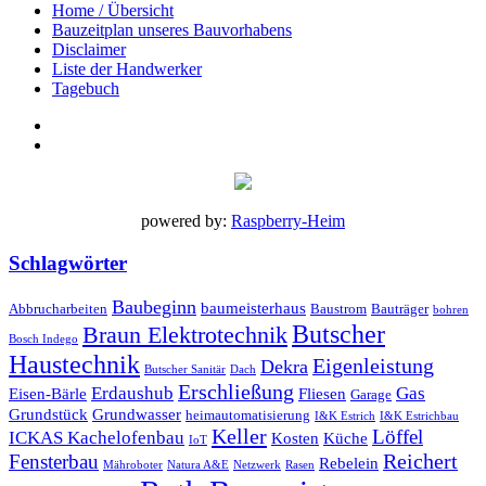
Home / Übersicht
Bauzeitplan unseres Bauvorhabens
Disclaimer
Liste der Handwerker
Tagebuch
powered by:
Raspberry-Heim
Schlagwörter
Baubeginn
baumeisterhaus
Abbrucharbeiten
Baustrom
Bauträger
bohren
Butscher
Braun Elektrotechnik
Bosch Indego
Haustechnik
Eigenleistung
Dekra
Butscher Sanitär
Dach
Erschließung
Erdaushub
Gas
Eisen-Bärle
Fliesen
Garage
Grundstück
Grundwasser
heimautomatisierung
I&K Estrich
I&K Estrichbau
Keller
Löffel
ICKAS Kachelofenbau
Kosten
Küche
IoT
Reichert
Fensterbau
Rebelein
Mähroboter
Natura A&E
Netzwerk
Rasen