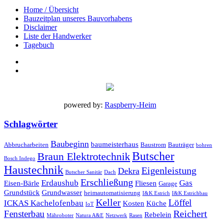
Home / Übersicht
Bauzeitplan unseres Bauvorhabens
Disclaimer
Liste der Handwerker
Tagebuch
powered by:
Raspberry-Heim
Schlagwörter
Baubeginn
baumeisterhaus
Abbrucharbeiten
Baustrom
Bauträger
bohren
Butscher
Braun Elektrotechnik
Bosch Indego
Haustechnik
Eigenleistung
Dekra
Butscher Sanitär
Dach
Erschließung
Erdaushub
Gas
Eisen-Bärle
Fliesen
Garage
Grundstück
Grundwasser
heimautomatisierung
I&K Estrich
I&K Estrichbau
Keller
Löffel
ICKAS Kachelofenbau
Kosten
Küche
IoT
Reichert
Fensterbau
Rebelein
Mähroboter
Natura A&E
Netzwerk
Rasen