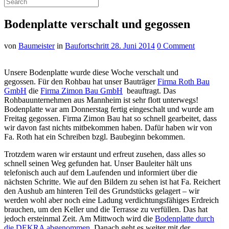
Bodenplatte verschalt und gegossen
von
Baumeister
in
Baufortschritt
28. Juni 2014
0 Comment
Unsere Bodenplatte wurde diese Woche verschalt und
gegossen. Für den Rohbau hat unser Bauträger
Firma Roth Bau
GmbH
die
Firma
Zimon
Bau GmbH
beauftragt. Das
Rohbauunternehmen
aus Mannheim ist sehr flott unterwegs!
Bodenplatte war am Donnerstag fertig
eingeschalt
und wurde am
Freitag gegossen. Firma
Zimon
Bau hat so schnell gearbeitet, dass
wir davon fast nichts mitbekommen haben. Dafür haben wir von
Fa. Roth hat ein Schreiben bzgl. Baubeginn bekommen.
Trotzdem waren wir erstaunt und erfreut zusehen, dass alles so
schnell seinen Weg gefunden hat. Unser Bauleiter hält uns
telefonisch auch auf dem Laufenden und informiert über die
nächsten Schritte. Wie auf den Bildern zu sehen ist hat Fa.
Reichert
den Aushub am hinteren Teil des Grundstücks gelagert – wir
werden wohl aber noch eine Ladung
verdichtungsfähiges
Erdreich
brauchen, um den Keller und die Terrasse zu verfüllen. Das hat
jedoch
ersteinmal
Zeit. Am Mittwoch wird die
Bodenplatte durch
die
DEKRA
abgenommen
. Danach geht es weiter mit der