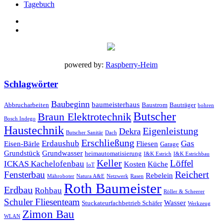
Tagebuch
powered by:
Raspberry-Heim
Schlagwörter
Baubeginn
baumeisterhaus
Abbrucharbeiten
Baustrom
Bauträger
bohren
Butscher
Braun Elektrotechnik
Bosch Indego
Haustechnik
Eigenleistung
Dekra
Butscher Sanitär
Dach
Erschließung
Erdaushub
Gas
Eisen-Bärle
Fliesen
Garage
Grundstück
Grundwasser
heimautomatisierung
I&K Estrich
I&K Estrichbau
Keller
Löffel
ICKAS Kachelofenbau
Kosten
Küche
IoT
Reichert
Fensterbau
Rebelein
Mähroboter
Natura A&E
Netzwerk
Rasen
Roth Baumeister
Erdbau
Rohbau
Röller & Scheerer
Schuler Fliesenteam
Wasser
Stuckateurfachbetrieb Schäfer
Werkzeug
Zimon Bau
WLAN