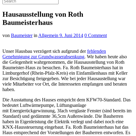
Hausausstellung von Roth
Baumeisterhaus
von
Baumeister
in
Allgemein
9. Juni 2014
0 Comment
Unser Hausbau verzögert sich aufgrund der
fehlenden
Genehmigung zur Grundwasserabsenkung
. Wir haben heute also
die Gelegenheit wahrgenommen, die
Hausausstellung
von Roth
Baumeister-Haus zu besuchen. Fa. Roth
Baumeisterhaus
hat in
Limburgerhof (Rhein-Pfalz-Kreis) ein Einfamilienhaus mit Keller
zur Besichtigung freigegeben. Wie bei jeder
Hausaustellung
war
viele Mitarbeiter vor Ort, die
Interesseten
empfangen und beraten
haben.
Die Ausstattung des Hauses entspricht dem KFW70-Standard. Das
bedeutet
Luftwärmepumpe
, Lüftungsanlage
mit Energierückgewinnung, 3fach verglaste Fenster (sind bereits im
Standard) und
gedämmte
36,5cm Außenwände. Die Bauherren
haben in Eigenleistung die Elektrik verlegt und dabei noch eine
KNX-Haussteuerung eingebaut. Fa. Roth
Baumeisterhaus
hat das
Haus entsprechend der Vorstellungen der Bauherren entworfen. Es