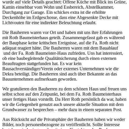
wurde auf viele Details geachtet: Offene Küche mit Blick ins Grüne,
Kamin einsehbar vom
Wohn
und
Essbereich
, Abstellkammer,
Durchgang zur Garage. Ein
schickes
extra ist die erhöhte
Deckenhöhe
im Erdgeschosse, dass eine Abgesenkte Decke mit
Lichtvouten
für
eine indirekter Beleuchtung
erlaubt.
Die Bauherren waren vor Ort und haben mit uns ihre Erfahrungen
mit Roth
Baumeisterhaus
geteilt. Zusammengefasst gab es während
der
Bauphase
keine kritischen Ereignisse, auf die Fa. Roth nicht
adäquat reagiert hätte. Die Bauherren waren mit dem
Bauablauf
und der Fa. Roth Baumeister-Haus zufrieden. Uns hat interessiert,
ob eine
baubegleitende
Qualitätsicherung
durch einen externen
Beauftragten stattgefunden hat. Es war kein
Bausachverständiger
/Verein oder externes Unternehmen wie die
Dekra
beteiligt. Die Bauherren sind auch über Bekannte an das
Bauunternehmen aufmerksam geworden.
Wir gratulieren den Bauherren zu dem schönen Haus und freuen uns
selbst schon auf den Zeitpunkt, bei dem Fa. Roth
Baumeisterhaus
unser fertiges Haus vorstellt. Da Herr Roth persönlich da war, haben
wir die Gelegenheit genutzt auch unsere aktuelle Situation mit dem
Grundwasser zu besprechen – mehr dazu in
einem separaten Post
.
Aus Rücksicht auf die Privatsphäre der Bauherren haben wir weder
Bilder, noch personenbezogene zu veröffentlicht. Sollte Interesse