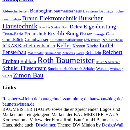
Baubeginn
baumeisterhaus
Abbrucharbeiten
Baustrom
Bauträger
bohren
Butscher
Braun Elektrotechnik
Bosch Indego
Haustechnik
Eigenleistung
Dekra
Butscher Sanitär
Dach
Erschließung
Erdaushub
Gas
Eisen-Bärle
Fliesen
Garage
Grundstück
Grundwasser
heimautomatisierung
I&K Estrich
I&K Estrichbau
Keller
Löffel
ICKAS Kachelofenbau
Kosten
Küche
IoT
Reichert
Fensterbau
Rebelein
Mähroboter
Natura A&E
Netzwerk
Rasen
Roth Baumeister
Erdbau
Rohbau
Röller & Scheerer
Schuler Fliesenteam
Wasser
Stuckateurfachbetrieb Schäfer
Werkzeug
Zimon Bau
WLAN
Links
Raspberry-Heim.de
bautagebuch-sammlung.de
haus-bau-blog.de/
baunetzwissen.de
BAUMEISTER-HAUS® sowie die entsprechenden Logos sind
Marken oder eingetragene Marken der BAUMEISTER-HAUS
Kooperation e.V. bzw. der Firma Roth Bau GmbH Baumeister-
Haus
.
siehe auch:
Disclaimer
.
Theme: DW Minion by
DesignWall
.