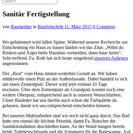
Sanitär Fertigstellung
von
Baumeister
in
Baufortschritt
11. März 2015
0 Comment
Wo gehämmert wird fallen Späne. Während unserer Recherche zur
Entscheidung ein Haus zu bauen fanden wir das Zitat: „Willst du
Risiken und Ärger beim Hausbau vermeiden, dann baue keins“.
Sehr treffend. Fa. Roth hat sich heute umgehend
unserem Anliegen
angenommen.
Der „Rest“ vom Haus nimmt weiterhin Gestalt an. Wir haben
mittlerweile einen Putz an der Außenfassade. Dabei handelt es sich
um einen Zementputz. Dieser wird jetzt erstmal 10 Tage
trocknen. Über dem Zementputz als Grundputz kommt noch eine
weitere Oberputz, entsprechend auch in unseren Wunschfarben.
Unser Bauleiter hat uns hierfür auch schon die Farbpalette da
gelassen, damit wir uns entsprechend entscheiden können.
Bei unseren Malerarbeiten sind wir noch nicht ganz durch. Das Bad
hatte erst einmal die höchste Priorität, damit Fa. Butscher die
Santiärinstallation abschließen kann. An der Wand hängen bereits
beide Toilettenschüsseln und die Armaturen für die Badewanne. Auf