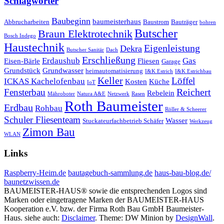
Schlagwörter
Baubeginn
baumeisterhaus
Abbrucharbeiten
Baustrom
Bauträger
bohren
Butscher
Braun Elektrotechnik
Bosch Indego
Haustechnik
Eigenleistung
Dekra
Butscher Sanitär
Dach
Erschließung
Erdaushub
Gas
Eisen-Bärle
Fliesen
Garage
Grundstück
Grundwasser
heimautomatisierung
I&K Estrich
I&K Estrichbau
Keller
Löffel
ICKAS Kachelofenbau
Kosten
Küche
IoT
Reichert
Fensterbau
Rebelein
Mähroboter
Natura A&E
Netzwerk
Rasen
Roth Baumeister
Erdbau
Rohbau
Röller & Scheerer
Schuler Fliesenteam
Wasser
Stuckateurfachbetrieb Schäfer
Werkzeug
Zimon Bau
WLAN
Links
Raspberry-Heim.de
bautagebuch-sammlung.de
haus-bau-blog.de/
baunetzwissen.de
BAUMEISTER-HAUS® sowie die entsprechenden Logos sind
Marken oder eingetragene Marken der BAUMEISTER-HAUS
Kooperation e.V. bzw. der Firma Roth Bau GmbH Baumeister-
Haus
.
siehe auch:
Disclaimer
.
Theme: DW Minion by
DesignWall
.