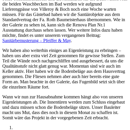
die beiden Waschbecken im Bad werden wir aufgrund
Lieferengpässe von Villeroy & Boch noch eine Woche warten
müssen. Für das Gästebad haben wir die Santiärobjekte aus dem
Standardvertrag der Fa. Roth Baumeisterhaus übernommen. Wie in
der Galerie zu sehen ist, kann sich die Renova Plan Nr.1
Ausstattung durchaus sehen lassen. Wer weitere Infos dazu haben
möchte, findet es unter unserem vergangenen Beitrag:
Sanitärbemusterung – Pfeiffer & May
.
Wir haben also weiterhin einiges an Eigenleistung zu erbringen –
haben uns aber extra viel Zeit genommen für gewisse Stellen. Zum
Teil die Wände noch nachgeschliffen und ausgebessert, da uns die
Qualitätsstufe nicht glatt genug war. Momentan sind wir auch im
Keller aktiv. Hier haben wir die Bodenbeläge aus dem Hausvertrag
genommen. Die Fliesen nehmen aber auch hier bereits eine gute
Form an. Man beachte in der Galerie, das Fugenbild setzt sich über
die einzelnen Räume fort.
Wann wir nun zur Hausabnahme kommen hängt also von unseren
Eigenleistungen ab. Die Innentüren werden zum Schluss eingebaut
und dazu müssen schon die Bodenbeläge sitzen. Unser Bauleiter
macht uns Mut, dass dies noch in diesem Monat zu schaffen ist.
Somit wäre das Projekt in der vorgegebenen Zeit erbracht.