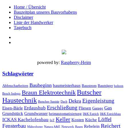
Home / Übersicht
Bauzeitplan unseres Bauvorhabens
Disclaimer
Liste der Handwerker
Tagebuch
powered by:
Raspberry-Heim
Schlagwörter
Baubeginn
baumeisterhaus
Abbrucharbeiten
Baustrom
Bauträger
bohren
Butscher
Braun Elektrotechnik
Bosch Indego
Haustechnik
Eigenleistung
Dekra
Butscher Sanitär
Dach
Erschließung
Erdaushub
Gas
Eisen-Bärle
Fliesen
Garage
Grundstück
Grundwasser
heimautomatisierung
I&K Estrich
I&K Estrichbau
Keller
Löffel
ICKAS Kachelofenbau
Kosten
Küche
IoT
Reichert
Fensterbau
Rebelein
Mähroboter
Natura A&E
Netzwerk
Rasen