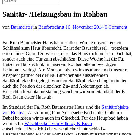
Sanitär- /Heizungsbau im Rohbau
von
Baumeister
in
Baufortschritt
16. November 2014
0 Comment
Fa. Roth Baumeister Haus hat uns diese Woche unseren ersten
Schlüssel zum Haus überreicht. Es ist der Bauschlüssel – trotzdem
ein schönes Gefühl zu wissen, dass das Haus nicht nur ein Dach hat,
sonder auch eine Tür zum abschließen. Diese Woche hat die Fa.
Butscher Haustechnik in unserem Rohbau alle notwendigen
Leitungen verlegt. Am Montag haben wir zusammen mit unserem
Ansprechpartner bei der Fa. Butscher alle ausstehenden
Sanitärobjekte festgelegt. Von den Sanitärobjekten hängt mitunter
auch die Position der einzelnen Zu- und Ableitungen ab.
Hinsichtlich Sanitärausstattung weichen wir vom Standard der Fa.
Roth Baumeister Haus ab.
Im Standard der Fa. Roth Baumeister Haus sind die
Sanitärobjekte
von Renova
. Ausführung Plan Nr 1 (siehe Bild in der Gallerie).
Dabei belassen wir es auch im Gästebad. Für das Hauptbad haben
wir uns für
Waschbecken von Villeroy & Boch
entschieden. Preislich kein wesentlicher Unterschied –
ausschlaggebend war der Formfaktor. Zudem mussten wir uns noch