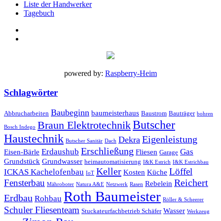
Liste der Handwerker
Tagebuch
powered by:
Raspberry-Heim
Schlagwörter
Baubeginn
baumeisterhaus
Abbrucharbeiten
Baustrom
Bauträger
bohren
Butscher
Braun Elektrotechnik
Bosch Indego
Haustechnik
Eigenleistung
Dekra
Butscher Sanitär
Dach
Erschließung
Erdaushub
Gas
Eisen-Bärle
Fliesen
Garage
Grundstück
Grundwasser
heimautomatisierung
I&K Estrich
I&K Estrichbau
Keller
Löffel
ICKAS Kachelofenbau
Kosten
Küche
IoT
Reichert
Fensterbau
Rebelein
Mähroboter
Natura A&E
Netzwerk
Rasen
Roth Baumeister
Erdbau
Rohbau
Röller & Scheerer
Schuler Fliesenteam
Wasser
Stuckateurfachbetrieb Schäfer
Werkzeug