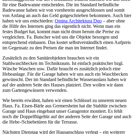
für eine Badewanne entscheiden. Die im Standard befindliche
Badewanne haben wir von vornherein ausgeschlossen und somit
von Anfang an auch das Geld gutgeschrieben bekommen. Auch hier
haben wir uns entschieden:
Omina Architektura Duo
– aber ohne
die Hilfe des Internets ging das eigentlich nicht. Wenn man ein
festes Budget hat, kommt man nicht drum herum die Preise zu
vergleichen. Fa. Butscher wird uns die Objekte besorgen und
entsprechend einbauen. Das kostet selbstverständlich einen Aufpreis
im Gegensatz zu den Preisen die man im Internet findet.
Zusätzlich zu den Sanitärobjekten brauchen wir ein
Stahlwaschbecken im Technikraum. Ist einfach praktischer bzgl.
Wäsche Waschen usw. Dafür braucht es zusätzlich jedoch eine
Hebeanlage. Für die Garage haben wir uns auch ein Waschbecken
gewünscht. Der im Standard befindliche Wasserauslass haben wir
auf der anderen Seite des Hauses platziert. Den wollen wir dann
zum Gartengewässern verwenden.
Wie bereits erwähnt, haben wir einen Schlüssel zu unserem neuen
Haus. Fa. Eisen-Bärle aus Germersheim hat die Stahltür zwischen
Garage und Haus eingebaut unser Garagentor montiert. Es fehlt
noch die Doppelflügeltür auf der anderen Seite der Garage und auch
die Hebe-/Schiebetüren für die Terrasse.
Nächsten Dienstag wird der Hausanschluss verlegt – ein weiterer